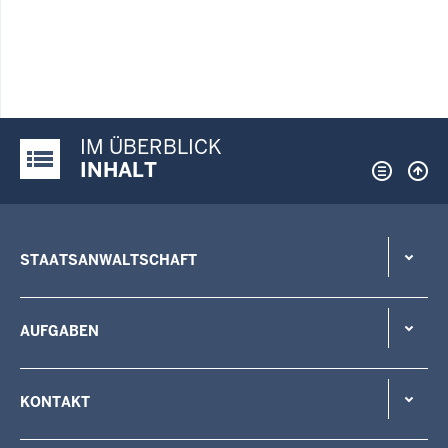
IM ÜBERBLICK
Justiz-Portal im Überblick:
INHALT
STAATSANWALTSCHAFT
AUFGABEN
KONTAKT