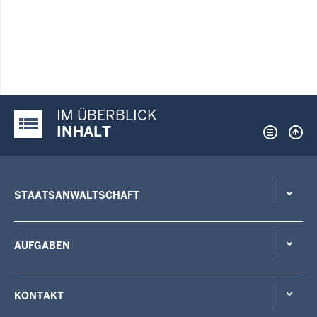
IM ÜBERBLICK
Justiz-Portal im Überblick:
INHALT
STAATSANWALTSCHAFT
AUFGABEN
KONTAKT